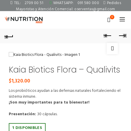
TEL:
2709 00 51
WHATSAPP:
091 580 000
Pedidos
Mayoristas y Atención Comercial:
oserventas@gmail.com
0
Kaia Biotics Flora – Qualivits
$
1,320.00
Los probióticos ayudan a las defensas naturales fortaleciendo el
sistema inmune.
¡Son muy importantes para tu bienestar!
Presentación:
30 cápsulas.
1 DISPONIBLES