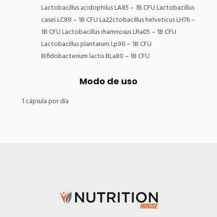
Lactobacillus acidophilus LA85 – 1B CFU Lactobacillus
casei LC89 – 1B CFU La22ctobacillus helveticus LH76 –
1B CFU Lactobacillus rhamnosus LRa05 – 1B CFU
Lactobacillus plantarum Lp90 – 1B CFU
Bifidobacterium lactis BLa80 – 1B CFU
Modo de uso
1 cápsula por día