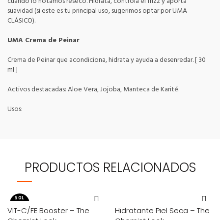
cuando lo notamos reseco. Hidrata, controla el frizz y aporta
suavidad (si este es tu principal uso, sugerimos optar por UMA
CLÁSICO).
UMA Crema de Peinar
Crema de Peinar que acondiciona, hidrata y ayuda a desenredar. [ 30
ml ]
Activos destacadas: Aloe Vera, Jojoba, Manteca de Karité.
Usos:
PRODUCTOS RELACIONADOS
SOL
D OU
T
VIT-C/FE Booster – The
Hidratante Piel Seca – The