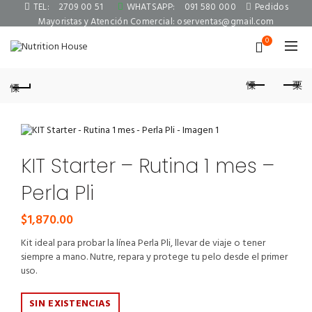
TEL:
2709 00 51
WHATSAPP:
091 580 000
Pedidos
Mayoristas y Atención Comercial:
oserventas@gmail.com
0
KIT Starter – Rutina 1 mes –
Perla Pli
$
1,870.00
Kit ideal para probar la línea Perla Pli, llevar de viaje o tener
siempre a mano. Nutre, repara y protege tu pelo desde el primer
uso.
SIN EXISTENCIAS