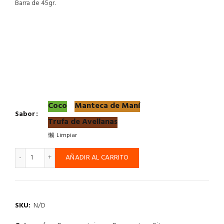
Barra de 45gr.
Coco
Manteca de Maní
Sabor
Trufa de Avellanas
Limpiar
Protein Crisp Bar - unidad de 45g cantidad
AÑADIR AL CARRITO
SKU:
N/D