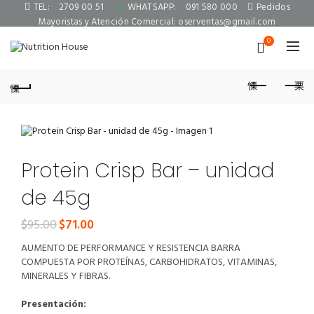
TEL:
2709 00 51
WHATSAPP:
091 580 000
Pedidos
Mayoristas y Atención Comercial:
oserventas@gmail.com
0
Protein Crisp Bar – unidad
de 45g
$
95.00
$
71.00
El
El
precio
precio
AUMENTO DE PERFORMANCE Y RESISTENCIA BARRA
original
actual
COMPUESTA POR PROTEÍNAS, CARBOHIDRATOS, VITAMINAS,
era:
es:
MINERALES Y FIBRAS.
$95.00.
$71.00.
Presentación: