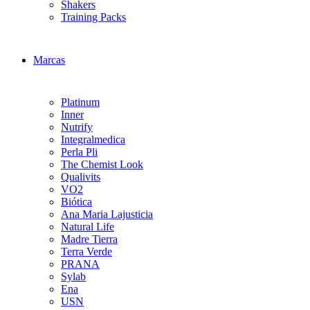
Shakers
Training Packs
Marcas
Platinum
Inner
Nutrify
Integralmedica
Perla Pli
The Chemist Look
Qualivits
VO2
Biótica
Ana Maria Lajusticia
Natural Life
Madre Tierra
Terra Verde
PRANA
Sylab
Ena
USN