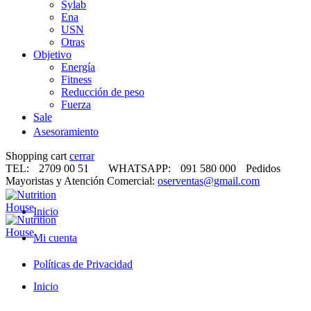
Sylab
Ena
USN
Otras
Objetivo
Energía
Fitness
Reducción de peso
Fuerza
Sale
Asesoramiento
Shopping cart
cerrar
TEL:
2709 00 51
WHATSAPP:
091 580 000
Pedidos
Mayoristas y Atención Comercial:
oserventas@gmail.com
Inicio
Mi cuenta
Políticas de Privacidad
Inicio