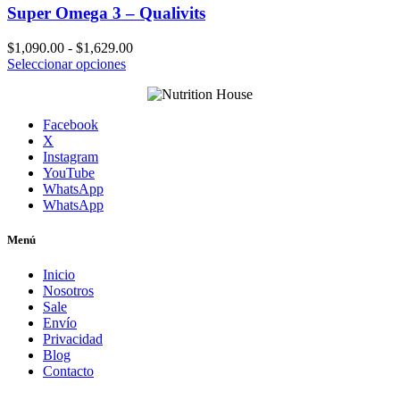
Super Omega 3 – Qualivits
Rango
$
1,090.00
-
$
1,629.00
Este
de
Seleccionar opciones
producto
precios:
tiene
desde
múltiples
$1,090.00
Facebook
variantes.
hasta
X
Las
$1,629.00
Instagram
opciones
YouTube
se
WhatsApp
pueden
WhatsApp
elegir
en
la
Menú
página
de
Inicio
producto
Nosotros
Sale
Envío
Privacidad
Blog
Contacto