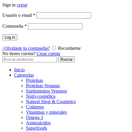
Sign in
cerrar
Obligatorio
Usuario o email
*
Obligatorio
Contraseña
*
Log in
¿Olvidaste tu contraseña?
Recordarme
No tienes cuenta?
Crear cuenta
Buscar
Buscar
por
Inicio
Categorías
Proteínas
Proteínas Veganas
Suplementos Veganos
Nutri-cosmética
Natural Shop & Cosmetics
Colágeno
Vitaminas y minerales
Omega 3
Aminoácidos
Superfoods