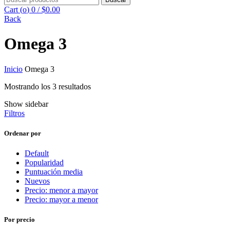
por
Cart (
o
)
0
/
$
0.00
Back
Omega 3
Inicio
Omega 3
Ordenado
Mostrando los 3 resultados
por
Show sidebar
puntuación
Filtros
media
Ordenar por
Default
Popularidad
Puntuación media
Nuevos
Precio: menor a mayor
Precio: mayor a menor
Por precio