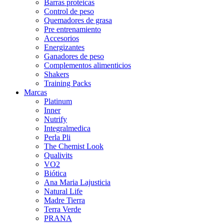
Barras proteicas
Control de peso
Quemadores de grasa
Pre entrenamiento
Accesorios
Energizantes
Ganadores de peso
Complementos alimenticios
Shakers
Training Packs
Marcas
Platinum
Inner
Nutrify
Integralmedica
Perla Pli
The Chemist Look
Qualivits
VO2
Biótica
Ana Maria Lajusticia
Natural Life
Madre Tierra
Terra Verde
PRANA